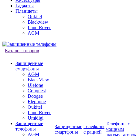
Аксессуары
Гаджеты
Планшеты
Oukitel
Blackview
Land Rover
AGM
Каталог товаров
Защищенные
смартфоны
AGM
BlackView
Ulefone
Conquest
Doogee
Elephone
Oukitel
Land Rover
Umidigi
Защищенные
Телефоны с
Защищенные
Телефоны
телефоны
мощным
смартфоны
с рацией
AGM
аккумуляторо