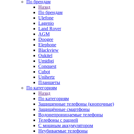
По брендам
Назад
По брендам
Ulefone
Lagenio
Land Rover
AGM
Doogee
Elephone
Blackview
Oukitel
Umidigi
Conquest
Cubot
Unihertz
Планшеты
По категориям
Назад
По категориям
Защищенные телефоны (кнопочные)
Защищённые смартфоны
Водонепроницаемые телефоны
Телефоны с рацией
С мощным аккумулятором
Неубиваемые телефоны