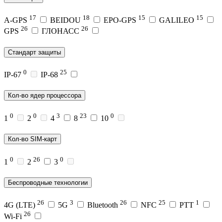
17
18
15
15
A-GPS
BEIDOU
EPO-GPS
GALILEO
26
26
GPS
ГЛОНАСС
Стандарт защиты
0
25
IP-67
IP-68
Кол-во ядер процессора
0
0
3
23
0
1
2
4
8
10
Кол-во SIM-карт
0
26
0
1
2
3
Беспроводные технологии
26
3
26
25
1
4G (LTE)
5G
Bluetooth
NFC
PTT
26
Wi-Fi