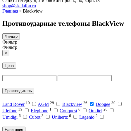
Санкт-Петербург, Лиговский просп., 50, корп.13
shop@skalafon.ru
Главная
»
Blackview
Противоударные телефоны BlackView
Фильтр
Фильтр
Фильтр
×
Цена
Производитель
10
29
26
30
Land Rover
AGM
Blackview
Doogee
39
1
6
20
Ulefone
Elephone
Conquest
Oukitel
6
3
6
2
Umidigi
Cubot
Unihertz
Lagenio
Навигация