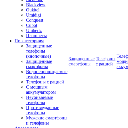
Blackview
Oukitel
Umidigi
Conquest
Cubot
Unihertz
Планшеты
По категориям
Защищенные
телефоны
(кнопочные)
Телеф
Защищенные
Телефоны
Защищённые
мощн
смартфоны
с рацией
смартфоны
аккум
Водонепроницаемые
телефоны
Телефоны с рацией
С мощным
аккумулятором
Неубиваемые
телефоны
Противоударные
телефоны
Мужские смартфоны
и телефоны