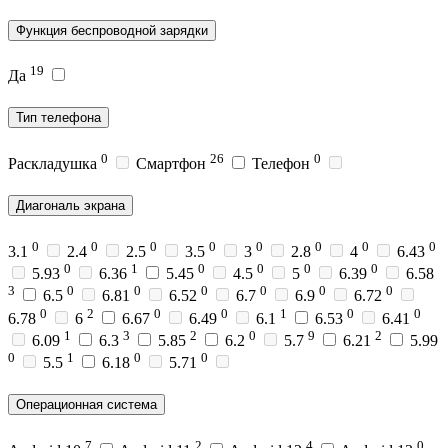
Функция беспроводной зарядки
19
Да
Тип телефона
0
26
0
Раскладушка
Смартфон
Телефон
Диагональ экрана
0
0
0
0
0
0
0
0
3.1
2.4
2.5
3.5
3
2.8
4
6.43
0
1
0
0
0
0
5.93
6.36
5.45
4.5
5
6.39
6.58
3
0
0
0
0
0
0
6.5
6.81
6.52
6.7
6.9
6.72
0
2
0
0
1
0
0
6.78
6
6.67
6.49
6.1
6.53
6.41
1
3
2
0
9
2
6.09
6.3
5.85
6.2
5.7
6.21
5.99
0
1
0
0
5.5
6.18
5.71
Операционная система
7
2
4
0