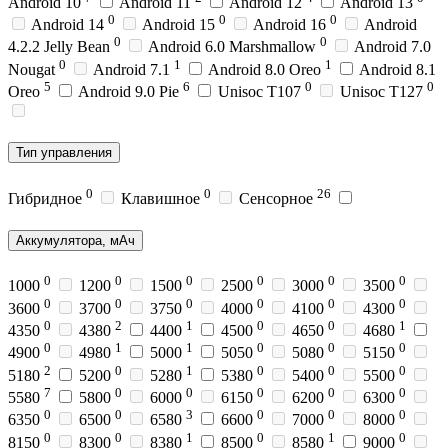
Android 10
Android 11
Android 12
Android 13
0
0
0
Android 14
Android 15
Android 16
Android
0
0
4.2.2 Jelly Bean
Android 6.0 Marshmallow
Android 7.0
0
1
1
Nougat
Android 7.1
Android 8.0 Oreo
Android 8.1
5
6
0
0
Oreo
Android 9.0 Pie
Unisoc T107
Unisoc T127
Тип управления
0
0
26
Гибридное
Клавишное
Сенсорное
Аккумулятора, мАч
0
0
0
0
0
0
1000
1200
1500
2500
3000
3500
0
0
0
0
0
0
3600
3700
3750
4000
4100
4300
0
2
1
0
0
1
4350
4380
4400
4500
4650
4680
0
1
1
0
0
0
4900
4980
5000
5050
5080
5150
2
0
1
0
0
0
5180
5200
5280
5380
5400
5500
7
0
0
0
0
0
5580
5800
6000
6150
6200
6300
0
0
3
0
0
0
6350
6500
6580
6600
7000
8000
0
0
1
0
1
0
8150
8300
8380
8500
8580
9000