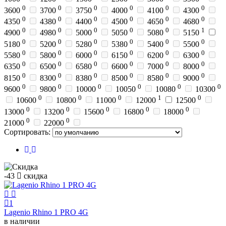
0
0
0
0
0
0
3600
3700
3750
4000
4100
4300
0
0
0
0
0
0
4350
4380
4400
4500
4650
4680
0
0
0
0
0
1
4900
4980
5000
5050
5080
5150
0
0
0
0
0
0
5180
5200
5280
5380
5400
5500
0
0
0
0
0
0
5580
5800
6000
6150
6200
6300
0
0
0
0
0
0
6350
6500
6580
6600
7000
8000
0
0
0
0
0
0
8150
8300
8380
8500
8580
9000
0
0
0
0
0
0
9600
9800
10000
10050
10080
10300
0
0
0
1
0
10600
10800
11000
12000
12500
0
0
0
0
0
13000
13200
15600
16800
18000
0
0
21000
22000
Сортировать:
-43
скидка
1
Lagenio Rhino 1 PRO 4G
в наличии