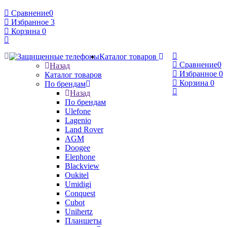
Сравнение
0
Избранное
3
Корзина
0
Каталог товаров
Сравнение
0
Назад
Избранное
0
Каталог товаров
Корзина
0
По брендам
Назад
По брендам
Ulefone
Lagenio
Land Rover
AGM
Doogee
Elephone
Blackview
Oukitel
Umidigi
Conquest
Cubot
Unihertz
Планшеты