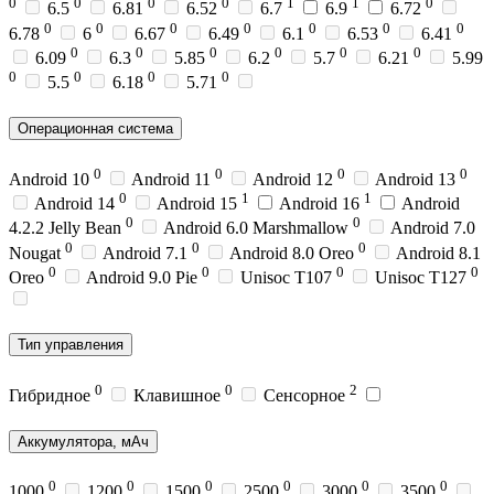
0
0
0
0
1
1
0
6.5
6.81
6.52
6.7
6.9
6.72
0
0
0
0
0
0
0
6.78
6
6.67
6.49
6.1
6.53
6.41
0
0
0
0
0
0
6.09
6.3
5.85
6.2
5.7
6.21
5.99
0
0
0
0
5.5
6.18
5.71
Операционная система
0
0
0
0
Android 10
Android 11
Android 12
Android 13
0
1
1
Android 14
Android 15
Android 16
Android
0
0
4.2.2 Jelly Bean
Android 6.0 Marshmallow
Android 7.0
0
0
0
Nougat
Android 7.1
Android 8.0 Oreo
Android 8.1
0
0
0
0
Oreo
Android 9.0 Pie
Unisoc T107
Unisoc T127
Тип управления
0
0
2
Гибридное
Клавишное
Сенсорное
Аккумулятора, мАч
0
0
0
0
0
0
1000
1200
1500
2500
3000
3500