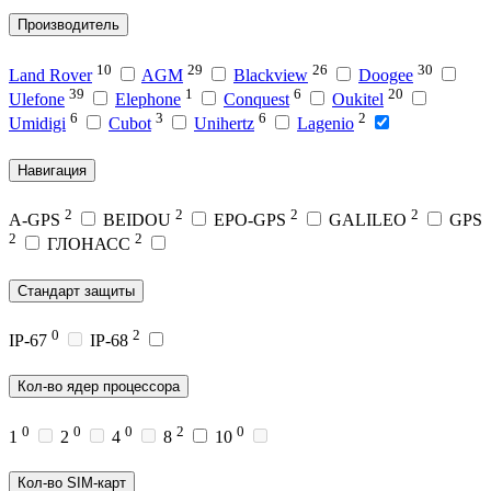
Производитель
10
29
26
30
Land Rover
AGM
Blackview
Doogee
39
1
6
20
Ulefone
Elephone
Conquest
Oukitel
6
3
6
2
Umidigi
Cubot
Unihertz
Lagenio
Навигация
2
2
2
2
A-GPS
BEIDOU
EPO-GPS
GALILEO
GPS
2
2
ГЛОНАСС
Стандарт защиты
0
2
IP-67
IP-68
Кол-во ядер процессора
0
0
0
2
0
1
2
4
8
10
Кол-во SIM-карт