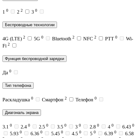
0
2
0
1
2
3
Беспроводные технологии
2
0
2
2
0
4G (LTE)
5G
Bluetooth
NFC
PTT
Wi-
2
Fi
Функция беспроводной зарядки
0
Да
Тип телефона
0
2
0
Раскладушка
Смартфон
Телефон
Диагональ экрана
0
0
0
0
0
0
0
0
3.1
2.4
2.5
3.5
3
2.8
4
6.43
0
0
0
0
0
0
5.93
6.36
5.45
4.5
5
6.39
6.58