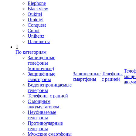
Elephone
Blackview
Oukitel
Umidigi
Conquest
Cubot
Unihertz
Планшеты
По категориям
Защищенные
телефоны
(кнопочные)
Телеф
Защищенные
Телефоны
Защищённые
мощн
смартфоны
с рацией
смартфоны
аккум
Водонепроницаемые
телефоны
Телефоны с рацией
С мощным
аккумулятором
Неубиваемые
телефоны
Противоударные
телефоны
Мужские смартфоны