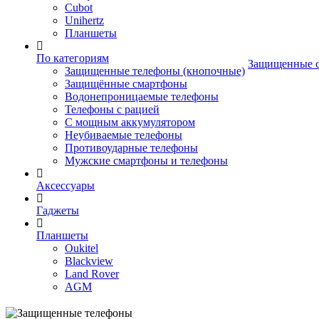
Cubot
Unihertz
Планшеты
По категориям
Защищенные 
Защищенные телефоны (кнопочные)
Защищённые смартфоны
Водонепроницаемые телефоны
Телефоны с рацией
С мощным аккумулятором
Неубиваемые телефоны
Противоударные телефоны
Мужские смартфоны и телефоны
Аксессуары
Гаджеты
Планшеты
Oukitel
Blackview
Land Rover
AGM