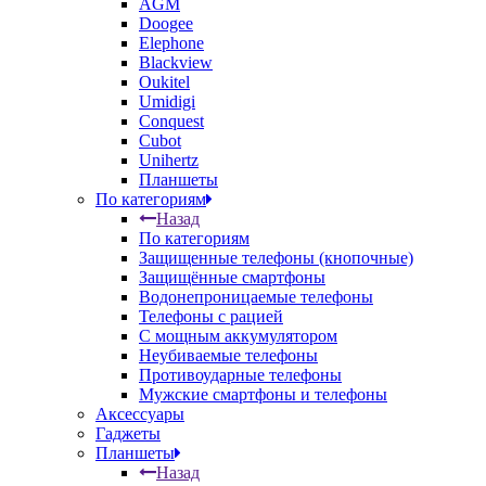
AGM
Doogee
Elephone
Blackview
Oukitel
Umidigi
Conquest
Cubot
Unihertz
Планшеты
По категориям
Назад
По категориям
Защищенные телефоны (кнопочные)
Защищённые смартфоны
Водонепроницаемые телефоны
Телефоны с рацией
С мощным аккумулятором
Неубиваемые телефоны
Противоударные телефоны
Мужские смартфоны и телефоны
Аксессуары
Гаджеты
Планшеты
Назад