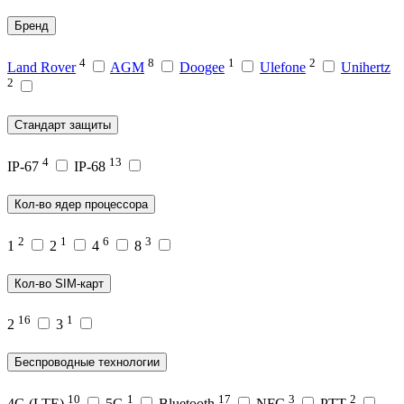
Бренд
4
8
1
2
Land Rover
AGM
Doogee
Ulefone
Unihertz
2
Стандарт защиты
4
13
IP-67
IP-68
Кол-во ядер процессора
2
1
6
3
1
2
4
8
Кол-во SIM-карт
16
1
2
3
Беспроводные технологии
10
1
17
3
2
4G (LTE)
5G
Bluetooth
NFC
PTT