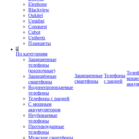
Elephone
Blackview
Oukitel
Umidigi
Conquest
Cubot
Unihertz
Планшеты
По категориям
Защищенные
телефоны
(кнопочные)
Телеф
Защищенные
Телефоны
Защищённые
мощн
смартфоны
с рацией
смартфоны
аккум
Водонепроницаемые
телефоны
Телефоны с рацией
С мощным
аккумулятором
Неубиваемые
телефоны
Противоударные
телефоны
Мужские смартфоны