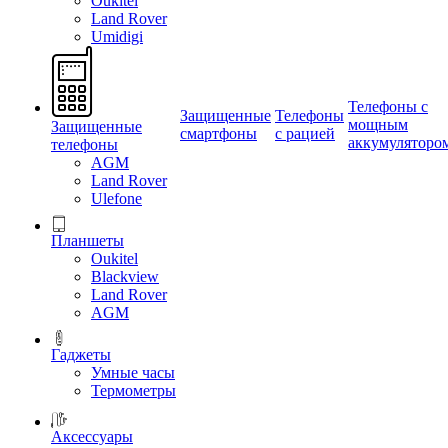
Oukitel
Land Rover
Umidigi
Телефоны с
Защищенные
Телефоны
мощным
Защищенные
смартфоны
с рацией
аккумуляторо
телефоны
AGM
Land Rover
Ulefone
Планшеты
Oukitel
Blackview
Land Rover
AGM
Гаджеты
Умные часы
Термометры
Аксессуары