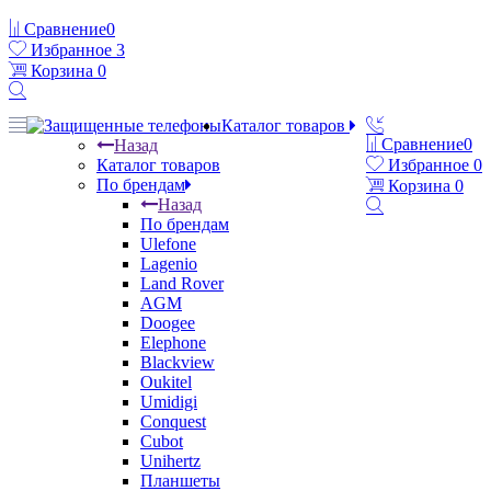
Сравнение
0
Избранное
3
Корзина
0
Каталог товаров
Сравнение
0
Назад
Каталог товаров
Избранное
0
По брендам
Корзина
0
Назад
По брендам
Ulefone
Lagenio
Land Rover
AGM
Doogee
Elephone
Blackview
Oukitel
Umidigi
Conquest
Cubot
Unihertz
Планшеты