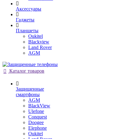
Аксессуары
Гаджеты
Планшеты
Oukitel
Blackview
Land Rover
AGM
Каталог товаров
Защищенные
смартфоны
AGM
BlackView
Ulefone
Conquest
Doogee
Elephone
Oukitel