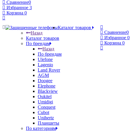
Сравнение
0
Избранное
3
Корзина
0
Каталог товаров
Сравнение
0
Назад
Избранное
0
Каталог товаров
Корзина
0
По брендам
Назад
По брендам
Ulefone
Lagenio
Land Rover
AGM
Doogee
Elephone
Blackview
Oukitel
Umidigi
Conquest
Cubot
Unihertz
Планшеты
По категориям