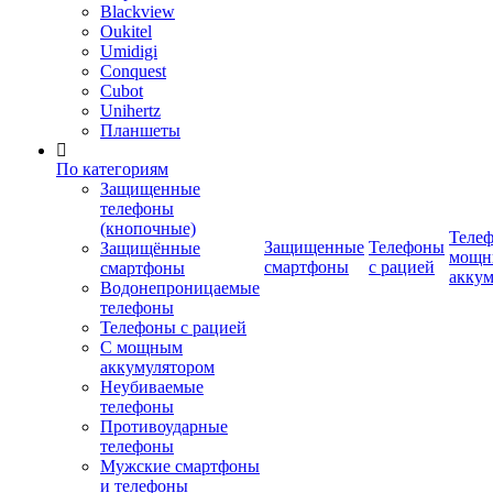
Blackview
Oukitel
Umidigi
Conquest
Cubot
Unihertz
Планшеты
По категориям
Защищенные
телефоны
(кнопочные)
Телеф
Защищенные
Телефоны
Защищённые
мощн
смартфоны
с рацией
смартфоны
аккум
Водонепроницаемые
телефоны
Телефоны с рацией
С мощным
аккумулятором
Неубиваемые
телефоны
Противоударные
телефоны
Мужские смартфоны
и телефоны