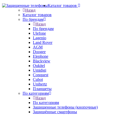
Каталог товаров
Назад
Каталог товаров
По брендам
Назад
По брендам
Ulefone
Lagenio
Land Rover
AGM
Doogee
Elephone
Blackview
Oukitel
Umidigi
Conquest
Cubot
Unihertz
Планшеты
По категориям
Назад
По категориям
Защищенные телефоны (кнопочные)
Защищённые смартфоны