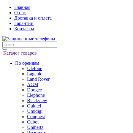
Главная
О нас
Доставка и оплата
Гарантии
Контакты
Каталог товаров
По брендам
Ulefone
Lagenio
Land Rover
AGM
Doogee
Elephone
Blackview
Oukitel
Umidigi
Conquest
Cubot
Unihertz
Планшеты