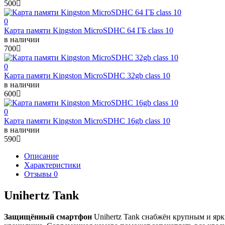
500
0
Карта памяти Kingston MicroSDHC 64 ГБ class 10
в наличии
700
0
Карта памяти Kingston MicroSDHC 32gb class 10
в наличии
600
0
Карта памяти Kingston MicroSDHC 16gb class 10
в наличии
590
Описание
Характеристики
Отзывы 0
Unihertz Tank
Защищённый смартфон
Unihertz Tank снабжён крупным и яр