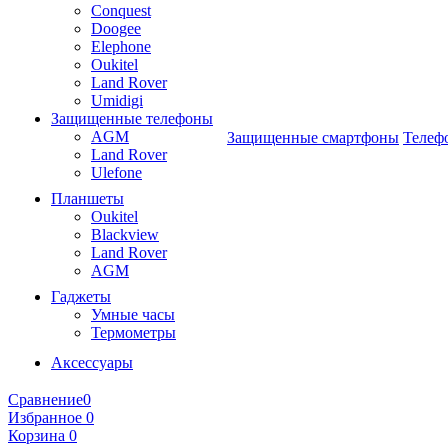
Conquest
Doogee
Elephone
Oukitel
Land Rover
Umidigi
Защищенные телефоны
AGM
Защищенные смартфоны
Телеф
Land Rover
Ulefone
Планшеты
Oukitel
Blackview
Land Rover
AGM
Гаджеты
Умные часы
Термометры
Аксессуары
Сравнение
0
Избранное
0
Корзина
0