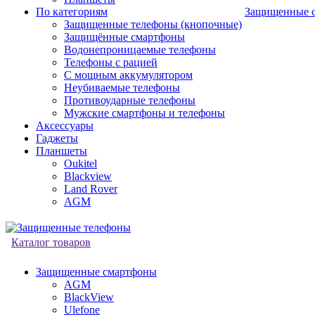
По категориям
Защищенные 
Защищенные телефоны (кнопочные)
Защищённые смартфоны
Водонепроницаемые телефоны
Телефоны с рацией
С мощным аккумулятором
Неубиваемые телефоны
Противоударные телефоны
Мужские смартфоны и телефоны
Аксессуары
Гаджеты
Планшеты
Oukitel
Blackview
Land Rover
AGM
Каталог товаров
Защищенные смартфоны
AGM
BlackView
Ulefone