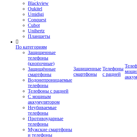
Blackview
Oukitel
Umidigi
Conquest
Cubot
Unihertz
Планшеты
По категориям
Защищенные
телефоны
(кнопочные)
Телеф
Защищенные
Телефоны
Защищённые
мощн
смартфоны
с рацией
смартфоны
аккум
Водонепроницаемые
телефоны
Телефоны с рацией
С мощным
аккумулятором
Неубиваемые
телефоны
Противоударные
телефоны
Мужские смартфоны
и телефоны