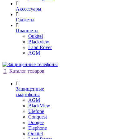
Аксессуары
Гаджеты
Планшеты
Oukitel
Blackview
Land Rover
AGM
Каталог товаров
Защищенные
смартфоны
AGM
BlackView
Ulefone
Conquest
Doogee
Elephone
Oukitel