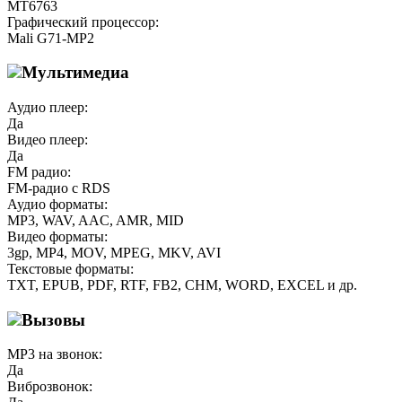
MT6763
Графический процессор:
Mali G71-MP2
Мультимедиа
Аудио плеер:
Да
Видео плеер:
Да
FM радио:
FM-радио с RDS
Аудио форматы:
MP3, WAV, AAC, AMR, MID
Видео форматы:
3gp, MP4, MOV, MPEG, MKV, AVI
Текстовые форматы:
TXT, EPUB, PDF, RTF, FB2, CHM, WORD, EXCEL и др.
Вызовы
MP3 на звонок:
Да
Виброзвонок: