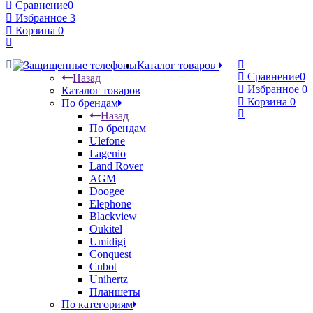
Сравнение
0
Избранное
3
Корзина
0
Каталог товаров
Сравнение
0
Назад
Избранное
0
Каталог товаров
Корзина
0
По брендам
Назад
По брендам
Ulefone
Lagenio
Land Rover
AGM
Doogee
Elephone
Blackview
Oukitel
Umidigi
Conquest
Cubot
Unihertz
Планшеты
По категориям