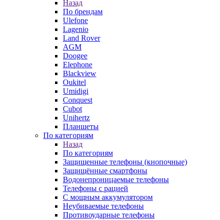
Назад
По брендам
Ulefone
Lagenio
Land Rover
AGM
Doogee
Elephone
Blackview
Oukitel
Umidigi
Conquest
Cubot
Unihertz
Планшеты
По категориям
Назад
По категориям
Защищенные телефоны (кнопочные)
Защищённые смартфоны
Водонепроницаемые телефоны
Телефоны с рацией
С мощным аккумулятором
Неубиваемые телефоны
Противоударные телефоны