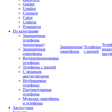
Oukitel
Umidigi
Conquest
Cubot
Unihertz
Планшеты
По категориям
Защищенные
телефоны
(кнопочные)
Телеф
Защищенные
Телефоны
Защищённые
мощн
смартфоны
с рацией
смартфоны
аккум
Водонепроницаемые
телефоны
Телефоны с рацией
С мощным
аккумулятором
Неубиваемые
телефоны
Противоударные
телефоны
Мужские смартфоны
и телефоны
Аксессуары