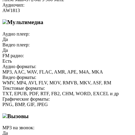
Аудиочип:
AW1813
Мультимедиа
Аудио плеер:
Да
Видео плеер:
Да
FM радио:
Есть
Аудио форматы:
MP3, AAC, WAV, FLAC, AMR, APE, M4A, MKA
Видео форматы:
WMV, MP4, AVI, FLV, MOV, RMVB, MKV, ASF, RM
Текстовые форматы:
TXT, EPUB, PDF, RTF, FB2, CHM, WORD, EXCEL и др
Графические форматы:
PNG, BMP, GIF, JPEG
Вызовы
MP3 на звонок:
Да