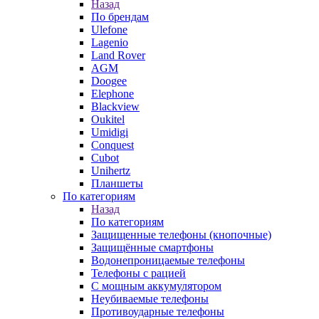
Назад
По брендам
Ulefone
Lagenio
Land Rover
AGM
Doogee
Elephone
Blackview
Oukitel
Umidigi
Conquest
Cubot
Unihertz
Планшеты
По категориям
Назад
По категориям
Защищенные телефоны (кнопочные)
Защищённые смартфоны
Водонепроницаемые телефоны
Телефоны с рацией
С мощным аккумулятором
Неубиваемые телефоны
Противоударные телефоны