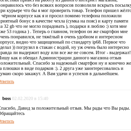
понравилось что без всяких вопросов позволили вскрыть посылк
при курьере что бы я мог проверить товар. Телефон пришел жёлт
в чёрном корпусе как я и просил помимо телефона положили
приятный бонус в качестве чехла (сумка на пояс) и карту памяти
а 32 gb что не могло порадовать ), подарки я люблю :) хотя мне
уже 53 годика ) . Теперь о главном, телефон он же смартфон мне
очень понравился, не тяжёлый в очень удобном и интересном
корпусе, видно что защищенный по стандарту ip68. Первое что
сделал )) погрузил в стакан с водой, ну уж очень было интересно
правда ли выдержит воду или все же не совсем. Итог - выдержал!
Пишу как и обещал Администрации данного магазина отзыв
положительный. Спасибо за надежный смартфон ну и конечно ж
за плюшки в виде подарков :). 2 друга уже заинтересовались и
думаю скоро закажут. А Вам удачи и успехов в дальнейшем.
тветить
boss
02.02.2020 в 15:40
Спасибо, Давид за положительный отзыв. Мы рады что Вы рады.
Обращайтесь
тветить