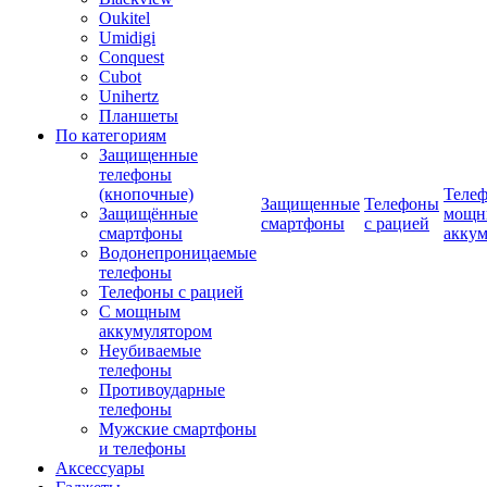
Oukitel
Umidigi
Conquest
Cubot
Unihertz
Планшеты
По категориям
Защищенные
телефоны
(кнопочные)
Телеф
Защищенные
Телефоны
Защищённые
мощн
смартфоны
с рацией
смартфоны
аккум
Водонепроницаемые
телефоны
Телефоны с рацией
С мощным
аккумулятором
Неубиваемые
телефоны
Противоударные
телефоны
Мужские смартфоны
и телефоны
Аксессуары