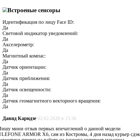
Встроеные сенсоры
Идентификация по лицу Face ID:
Да
Световой индикатор уведомлений:
Да
Акселерометр:
Да
Магнитный компас:
Да
Датчик ориентации:
Да
Датчик приближения:
Да
Датчик освещенности:
Да
Датчик геомагнитного векторного вращения:
Да
Давид Каридзе
02.02.2020 в 15:36
Пишу мини отзыв первых впечатлений о данной модели
ULEFONE ARMOR X6, сам из Костромы, 4 дня назад курьер сдэк
логистики привез на работу из данного интернет магазина,