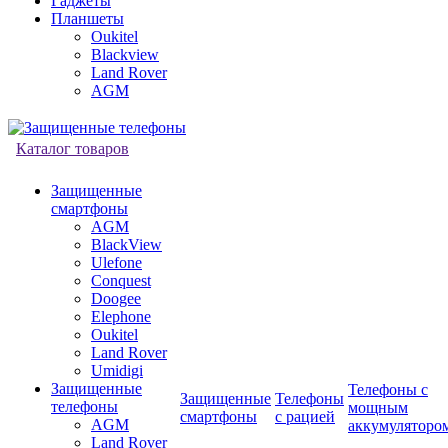
Гаджеты
Планшеты
Oukitel
Blackview
Land Rover
AGM
Каталог товаров
Защищенные
смартфоны
AGM
BlackView
Ulefone
Conquest
Doogee
Elephone
Oukitel
Land Rover
Umidigi
Защищенные
Телефоны с
Защищенные
Телефоны
телефоны
мощным
смартфоны
с рацией
AGM
аккумуляторо
Land Rover