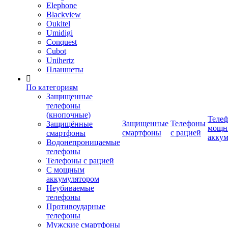
Elephone
Blackview
Oukitel
Umidigi
Conquest
Cubot
Unihertz
Планшеты
По категориям
Защищенные
телефоны
(кнопочные)
Телеф
Защищенные
Телефоны
Защищённые
мощн
смартфоны
с рацией
смартфоны
аккум
Водонепроницаемые
телефоны
Телефоны с рацией
С мощным
аккумулятором
Неубиваемые
телефоны
Противоударные
телефоны
Мужские смартфоны