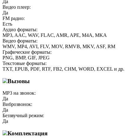
Да
Видео плеер:
Да
FM радио:
Есть
Аудио форматы:
MP3, AAC, WAV, FLAC, AMR, APE, M4A, MKA
Видео форматы:
WMV, MP4, AVI, FLV, MOV, RMVB, MKV, ASF, RM
Графические форматы:
PNG, BMP, GIF, JPEG
Текстовые форматы:
TXT, EPUB, PDF, RTF, FB2, CHM, WORD, EXCEL и др.
Вызовы
MP3 на звонок:
Да
Виброзвонок:
Да
Беззвучный режим:
Да
Комплектация