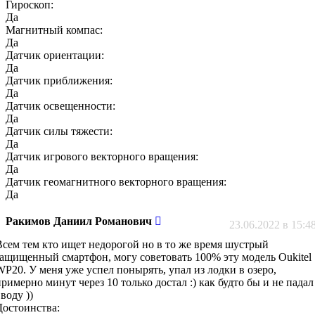
Гироскоп:
Да
Магнитный компас:
Да
Датчик ориентации:
Да
Датчик приближения:
Да
Датчик освещенности:
Да
Датчик силы тяжести:
Да
Датчик игрового векторного вращения:
Да
Датчик геомагнитного векторного вращения:
Да
Ракимов Даниил Романович
23.06.2022 в 15:4
Всем тем кто ищет недорогой но в то же время шустрый
защищенный смартфон, могу советовать 100% эту модель Oukitel
WP20. У меня уже успел понырять, упал из лодки в озеро,
примерно минут через 10 только достал :) как будто бы и не падал
воду ))
Достоинства: