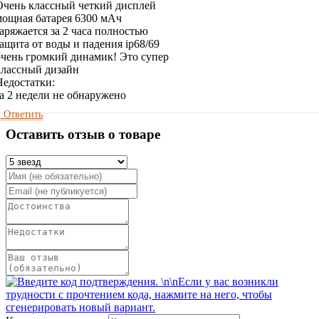
Очень классный четкий дисплей
мощная батарея 6300 мАч
заряжается за 2 часа полностью
защита от воды и падения ip68/69
очень громкий динамик! Это супер
классный дизайн
Недостатки:
за 2 недели не обнаружено
Ответить
Оставить отзыв о товаре