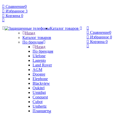
Сравнение
0
Избранное
3
Корзина
0
Каталог товаров
Сравнение
0
Назад
Избранное
0
Каталог товаров
Корзина
0
По брендам
Назад
По брендам
Ulefone
Lagenio
Land Rover
AGM
Doogee
Elephone
Blackview
Oukitel
Umidigi
Conquest
Cubot
Unihertz
Планшеты