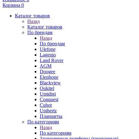
Корзина
0
Каталог товаров
Назад
Каталог товаров
По брендам
Назад
По брендам
Ulefone
Lagenio
Land Rover
AGM
Doogee
Elephone
Blackview
Oukitel
Umidigi
Conquest
Cubot
Unihertz
Планшеты
По категориям
Назад
По категориям
Защищенные телефоны (кнопочные)