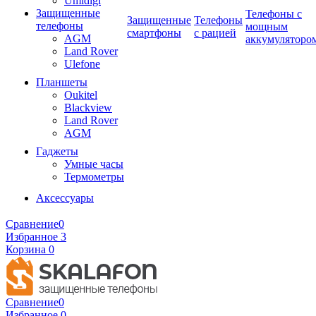
Umidigi
Защищенные
Телефоны с
Защищенные
Телефоны
телефоны
мощным
смартфоны
с рацией
AGM
аккумуляторо
Land Rover
Ulefone
Планшеты
Oukitel
Blackview
Land Rover
AGM
Гаджеты
Умные часы
Термометры
Аксессуары
Сравнение
0
Избранное
3
Корзина
0
Сравнение
0
Избранное
0