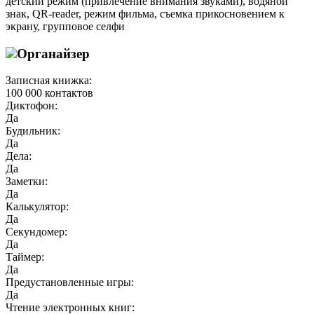
детский режим (привлечение внимания звуками), водяной
знак, QR-reader, режим фильма, съемка прикосновением к
экрану, групповое селфи
Органайзер
Записная книжка:
100 000 контактов
Диктофон:
Да
Будильник:
Да
Дела:
Да
Заметки:
Да
Калькулятор:
Да
Секундомер:
Да
Таймер:
Да
Предустановленные игры:
Да
Чтение электронных книг: