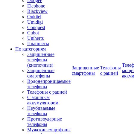
Doogee
Elephone
Blackview
Oukitel
Umidigi
Conquest
Cubot
Unihertz
Планшеты
По категориям
Защищенные
телефоны
(кнопочные)
Телеф
Защищенные
Телефоны
Защищённые
мощн
смартфоны
с рацией
смартфоны
аккум
Водонепроницаемые
телефоны
Телефоны с рацией
С мощным
аккумулятором
Неубиваемые
телефоны
Противоударные
телефоны
Мужские смартфоны