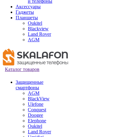
и телефоны
Аксессуары
Гаджеты
Планшеты
Oukitel
Blackview
Land Rover
AGM
Каталог товаров
Защищенные
смартфоны
AGM
BlackView
Ulefone
Conquest
Doogee
Elephone
Oukitel
Land Rover