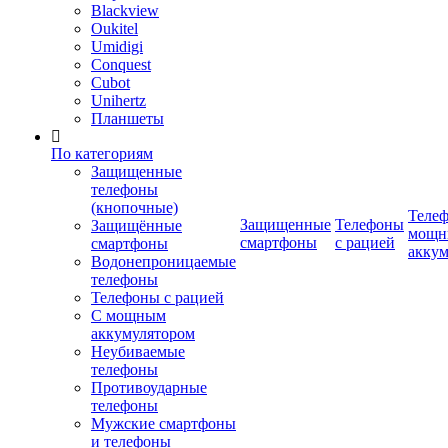
Blackview
Oukitel
Umidigi
Conquest
Cubot
Unihertz
Планшеты
По категориям
Защищенные
телефоны
(кнопочные)
Телеф
Защищенные
Телефоны
Защищённые
мощн
смартфоны
с рацией
смартфоны
аккум
Водонепроницаемые
телефоны
Телефоны с рацией
С мощным
аккумулятором
Неубиваемые
телефоны
Противоударные
телефоны
Мужские смартфоны
и телефоны