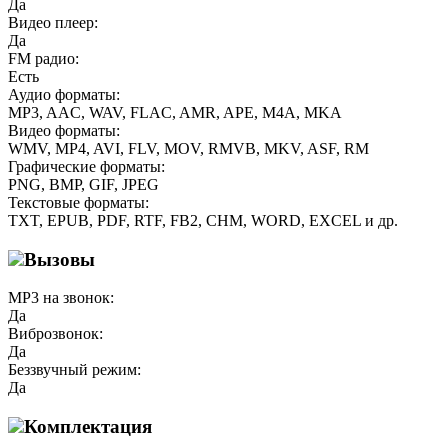
Да
Видео плеер:
Да
FM радио:
Есть
Аудио форматы:
MP3, AAC, WAV, FLAC, AMR, APE, M4A, MKA
Видео форматы:
WMV, MP4, AVI, FLV, MOV, RMVB, MKV, ASF, RM
Графические форматы:
PNG, BMP, GIF, JPEG
Текстовые форматы:
TXT, EPUB, PDF, RTF, FB2, CHM, WORD, EXCEL и др.
Вызовы
MP3 на звонок:
Да
Виброзвонок:
Да
Беззвучный режим:
Да
Комплектация