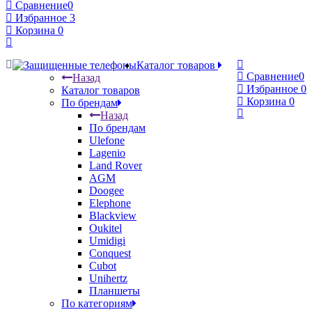
Сравнение
0
Избранное
3
Корзина
0
Каталог товаров
Сравнение
0
Назад
Избранное
0
Каталог товаров
Корзина
0
По брендам
Назад
По брендам
Ulefone
Lagenio
Land Rover
AGM
Doogee
Elephone
Blackview
Oukitel
Umidigi
Conquest
Cubot
Unihertz
Планшеты
По категориям