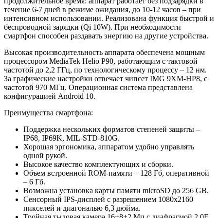
продолжительное время: аппарат работает без подзарядки в
течение 6-7 дней в режиме ожидания, до 10-12 часов – при
интенсивном использовании. Реализована функция быстрой и
беспроводной зарядки (Qi 10W). При необходимости
смартфон способен раздавать энергию на другие устройства.
Высокая производительность аппарата обеспечена мощным
процессором MediaTek Helio P90, работающим с тактовой
частотой до 2,2 ГГц, по технологическому процессу – 12 нм.
За графические настройки отвечает чипсет IMG 9XM-HP8, с
частотой 970 МГц. Операционная система представлена
конфигурацией Android 10.
Преимущества смартфона:
Поддержка нескольких форматов степеней защиты –
IP68, IP69K, MIL-STD-810G.
Хорошая эргономика, аппаратом удобно управлять
одной рукой.
Высокое качество комплектующих и сборки.
Объем встроенной ROM-памяти – 128 Гб, оперативной
– 6 Гб.
Возможна установка карты памяти microSD до 256 GB.
Сенсорный IPS-дисплей с разрешением 1080x2160
пикселей и диагональю 6,3 дюйма.
Тройная тыловая камера 16+8+2 Мп с диафрагмой 2.0F.