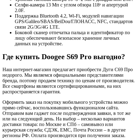
Селфи-камера 13 Мп с углом обзора 118ᵒ и апертурой
2.0F.
Поддержка Bluetooth 4.2, Wi-Fi, модулей навигации
GPS/Galileo/SBAS/BeiDou/ГЛОНАСС, NFC, стандартов
связи 2G/3G/4G LTE.
Боковой сканер отпечатка пальца и идентификатор по
лицу обеспечивают безопасное хранение личных
данных на устройстве.
Где купить Doogee S69 Pro выгодно?
Наш интернет-магазин предлагает приобрести Дуги С69 Про
недорого. Мы являемся официальными представителями
бренда, поэтому продаем технику по ценам от производителя.
Все смартфоны являются сертифицированными, на них
распространяется гарантия.
Оформить заказ на покупку мобильного устройства можно
прямо сейчас, воспользовавшись функционалом сайта.
Отправим вам гаджет после подтверждения заявки, в тот же
или на следующий день. На выбор – несколько вариантов
доставки товара: по Москве и СПб – самовывоз или
курьерская служба; СДЭК, ЕМС, Почта России – в другие
регионы РФ. Оплата производится при получении заказа.