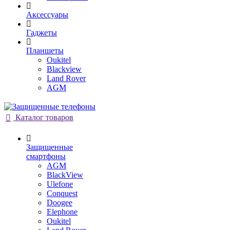
Аксессуары
Гаджеты
Планшеты
Oukitel
Blackview
Land Rover
AGM
Каталог товаров
Защищенные
смартфоны
AGM
BlackView
Ulefone
Conquest
Doogee
Elephone
Oukitel