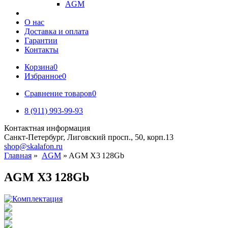
AGM
О нас
Доставка и оплата
Гарантии
Контакты
Корзина
0
Избранное
0
Сравнение товаров
0
8 (911) 993-99-93
Контактная информация
Санкт-Петербург, Лиговский просп., 50, корп.13
shop@skalafon.ru
Главная
»
AGM
»
AGM X3 128Gb
AGM X3 128Gb