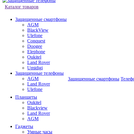
Каталог товаров
Защищенные смартфоны
AGM
BlackView
Ulefone
Conquest
Doogee
Elephone
Oukitel
Land Rover
Umidigi
Защищенные телефоны
AGM
Защищенные смартфоны
Телеф
Land Rover
Ulefone
Планшеты
Oukitel
Blackview
Land Rover
AGM
Гаджеты
Умные часы