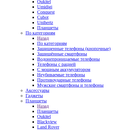
Oukitel
Umidigi
Conquest
Cubot
Unihertz
Планшеты
По категориям
Назад
По категориям
Защищенные телефоны (кнопочные)
Защищённые смартфоны
Водонепроницаемые телефоны
Телефоны с рацией
С мощным аккумулятором
Неубиваемые телефоны
Противоударные телефоны
Мужские смартфоны и телефоны
Аксессуары
Гаджеты
Планшеты
Назад
Планшеты
Oukitel
Blackview
Land Rover