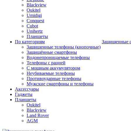
Blackview
Oukitel
Umidigi
Conquest
Cubot
Unihertz
Планшеты
По категориям
Защищенные 
Защищенные телефоны (кнопочные)
Защищённые смартфоны
Водонепроницаемые телефоны
Телефоны с рацией
С мощным аккумулятором
Неубиваемые телефоны
Противоударные телефоны
Мужские смартфоны и телефоны
Аксессуары
Гаджеты
Планшеты
Oukitel
Blackview
Land Rover
AGM