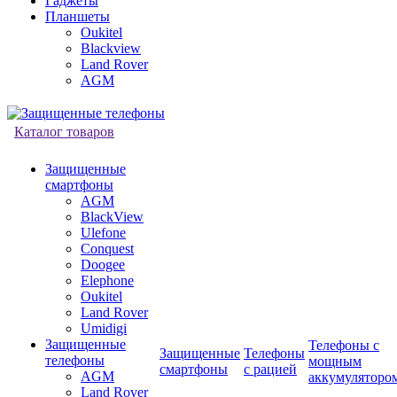
Гаджеты
Планшеты
Oukitel
Blackview
Land Rover
AGM
Каталог товаров
Защищенные
смартфоны
AGM
BlackView
Ulefone
Conquest
Doogee
Elephone
Oukitel
Land Rover
Umidigi
Защищенные
Телефоны с
Защищенные
Телефоны
телефоны
мощным
смартфоны
с рацией
AGM
аккумуляторо
Land Rover