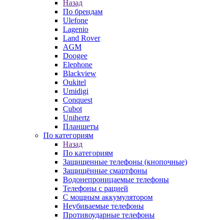
Назад
По брендам
Ulefone
Lagenio
Land Rover
AGM
Doogee
Elephone
Blackview
Oukitel
Umidigi
Conquest
Cubot
Unihertz
Планшеты
По категориям
Назад
По категориям
Защищенные телефоны (кнопочные)
Защищённые смартфоны
Водонепроницаемые телефоны
Телефоны с рацией
С мощным аккумулятором
Неубиваемые телефоны
Противоударные телефоны