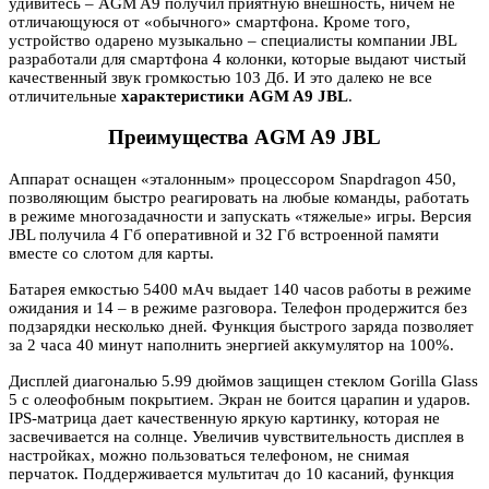
удивитесь – AGM A9 получил приятную внешность, ничем не
отличающуюся от «обычного» смартфона. Кроме того,
устройство одарено музыкально – специалисты компании JBL
разработали для смартфона 4 колонки, которые выдают чистый
качественный звук громкостью 103 Дб. И это далеко не все
отличительные
характеристики AGM A9 JBL
.
Преимущества AGM A9 JBL
Аппарат оснащен «эталонным» процессором Snapdragon 450,
позволяющим быстро реагировать на любые команды, работать
в режиме многозадачности и запускать «тяжелые» игры. Версия
JBL получила 4 Гб оперативной и 32 Гб встроенной памяти
вместе со слотом для карты.
Батарея емкостью 5400 мАч выдает 140 часов работы в режиме
ожидания и 14 – в режиме разговора. Телефон продержится без
подзарядки несколько дней. Функция быстрого заряда позволяет
за 2 часа 40 минут наполнить энергией аккумулятор на 100%.
Дисплей диагональю 5.99 дюймов защищен стеклом Gorilla Glass
5 с олеофобным покрытием. Экран не боится царапин и ударов.
IPS-матрица дает качественную яркую картинку, которая не
засвечивается на солнце. Увеличив чувствительность дисплея в
настройках, можно пользоваться телефоном, не снимая
перчаток. Поддерживается мультитач до 10 касаний, функция