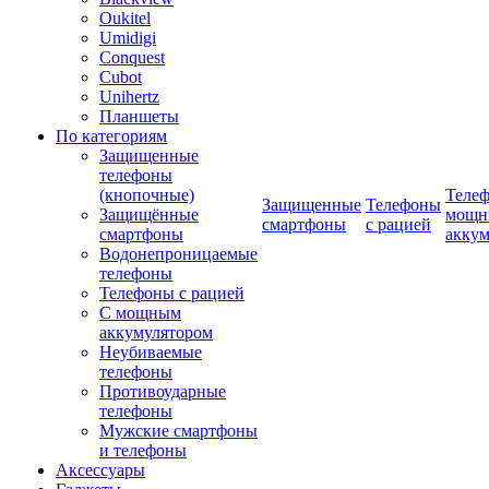
Oukitel
Umidigi
Conquest
Cubot
Unihertz
Планшеты
По категориям
Защищенные
телефоны
(кнопочные)
Телеф
Защищенные
Телефоны
Защищённые
мощн
смартфоны
с рацией
смартфоны
аккум
Водонепроницаемые
телефоны
Телефоны с рацией
С мощным
аккумулятором
Неубиваемые
телефоны
Противоударные
телефоны
Мужские смартфоны
и телефоны
Аксессуары